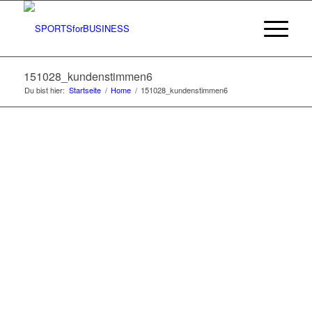
151028_kundenstimmen6
Du bist hier:
Startseite
/
Home
/
151028_kundenstimmen6