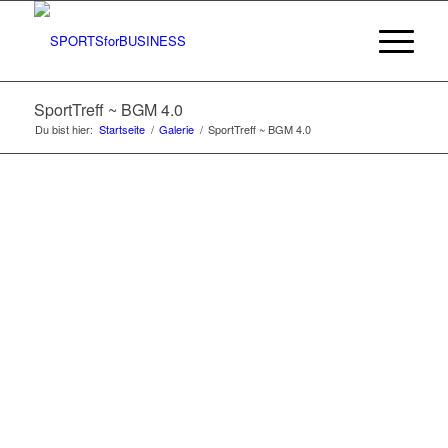
SportTreff ~ BGM 4.0
Du bist hier:
Startseite
/
Galerie
/
SportTreff ~ BGM 4.0