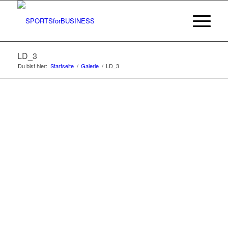
LD_3
Du bist hier:
Startseite
/
Galerie
/
LD_3